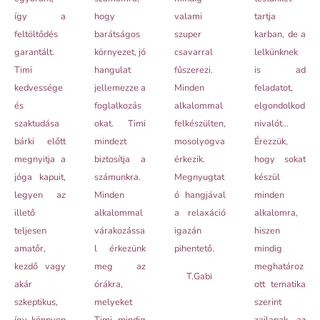
így a
hogy
valami
tartja
feltöltődés
barátságos
szuper
karban, de a
garantált.
környezet, jó
csavarral
lelkünknek
Timi
hangulat
fűszerezi.
is ad
kedvessége
jellemezze a
Minden
feladatot,
és
foglalkozás
alkalommal
elgondolkod
szaktudása
okat. Timi
felkészülten,
nivalót…
bárki előtt
mindezt
mosolyogva
Érezzük,
megnyitja a
biztosítja a
érkezik.
hogy sokat
jóga kapuit,
számunkra.
Megnyugtat
készül
legyen az
Minden
ó hangjával
minden
illető
alkalommal
a relaxáció
alkalomra,
teljesen
várakozássa
igazán
hiszen
amatőr,
l érkezünk
pihentető.
mindig
kezdő vagy
meg az
meghatároz
T.Gabi
akár
órákra,
ott tematika
szkeptikus,
melyeket
szerint