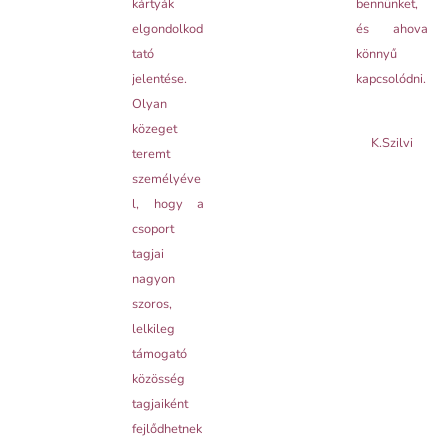
kártyák
bennünket,
elgondolkod
és ahova
tató
könnyű
jelentése.
kapcsolódni.
Olyan
közeget
K.Szilvi
teremt
személyéve
l, hogy a
csoport
tagjai
nagyon
szoros,
lelkileg
támogató
közösség
tagjaiként
fejlődhetnek