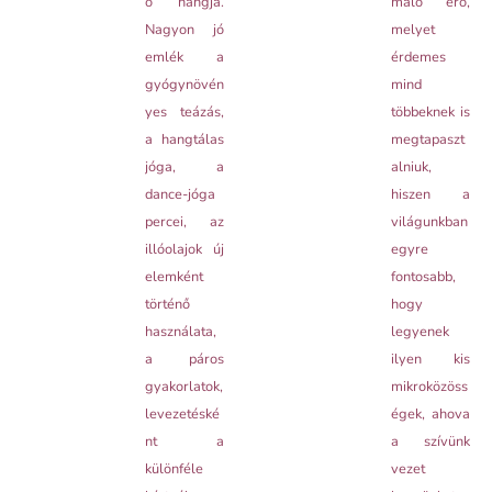
ó hangja.
máló erő,
Nagyon jó
melyet
emlék a
érdemes
gyógynövén
mind
yes teázás,
többeknek is
a hangtálas
megtapaszt
jóga, a
alniuk,
dance-jóga
hiszen a
percei, az
világunkban
illóolajok új
egyre
elemként
fontosabb,
történő
hogy
használata,
legyenek
a páros
ilyen kis
gyakorlatok,
mikroközöss
levezetéské
égek, ahova
nt a
a szívünk
különféle
vezet