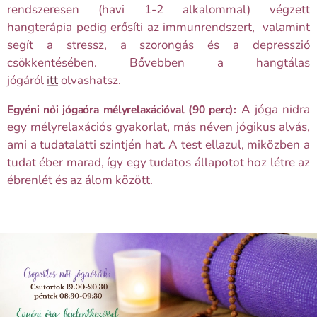
rendszeresen (havi 1-2 alkalommal) végzett
hangterápia pedig erősíti az immunrendszert, valamint
segít a stressz, a szorongás és a depresszió
csökkentésében. Bővebben a hangtálas
jógáról
itt
olvashatsz.
A jóga nidra
Egyéni női jógaóra
mélyrelaxációval (90 perc):
egy mélyrelaxációs gyakorlat, más néven jógikus alvás,
ami a tudatalatti szintjén hat. A test ellazul, miközben a
tudat éber marad, így egy tudatos állapotot hoz létre az
ébrenlét és az álom között.