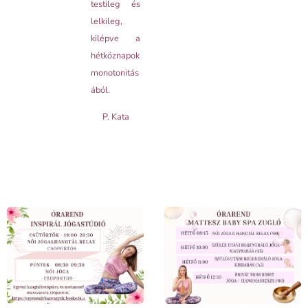
testileg és
lelkileg,
kilépve a
hétköznapok
monotonitás
ából.
P. Kata