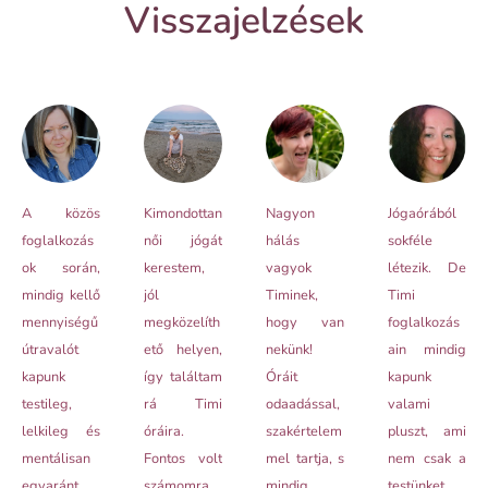
Visszajelzések
A közös
Kimondottan
Nagyon
Jógaórából
foglalkozás
női jógát
hálás
sokféle
ok során,
kerestem,
vagyok
létezik. De
mindig kellő
jól
Timinek,
Timi
mennyiségű
megközelíth
hogy van
foglalkozás
útravalót
ető helyen,
nekünk!
ain mindig
kapunk
így találtam
Óráit
kapunk
testileg,
rá Timi
odaadással,
valami
lelkileg és
óráira.
szakértelem
pluszt, ami
mentálisan
Fontos volt
mel tartja, s
nem csak a
egyaránt,
számomra,
mindig
testünket