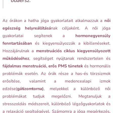
odaérsz."
Az órákon a hatha jóga gyakorlatait alkalmazzuk a
női
egészség helyreállításá
nak céljaként. A női jóga
gyakorlatai segítenek a
hormonegyensúly
fenntartásában
és kiegyensúlyozzák a kibillenéseket.
Hozzájárulnak a
menstruációs ciklus kiegyensúlyozott
működéséhez
, segítséget nyújtanak rendszertelen és
fájdalmas menstruáció, erős PMS tünetek
és hormonális
problémák esetén. Az órák része a has-és törzsizmok
erősítése, valamint a medencealapi izmok
edzése
(
gátizomtorna)
, melyekkel a különböző női
problémákat tudjuk megelőzni. Megtanuljuk a
stresszoldás módszereit, különböző légzőgyakorlatok és
a relaxáció segítségével. Számomra a jóga megérkezés,