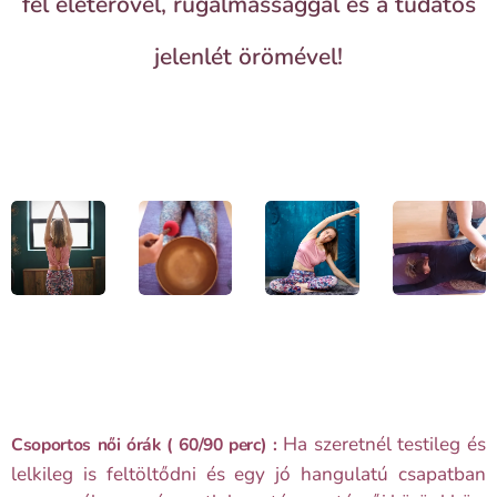
fel életerővel, rugalmassággal és a tudatos
jelenlét örömével!
Ha szeretnél testileg és
Csoportos női órák ( 60/90 perc) :
lelkileg is feltöltődni és egy jó hangulatú csapatban