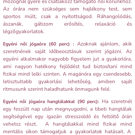
mozognál gyere és csatlakozz támogató női körünkhöz.
Az órára nem szükséges sem hajlékony test, sem
sportos múlt, csak a nyitottságod. Ráhangolódás,
ászanák, gátizom erősítés, relaxáció és
légzőgyakorlatok.
Azoknak ajánlom, akik
Egyéni női jógaóra (60 perc) :
szeretnének saját időbeosztásuk szerint jógázni. Az
egyéni alkalmakor nagyobb figyelem jut a gyakorlóra,
ami nagyon hatékony fejlődést tud biztosítani mind
fizikai mind lelki szinten. A magánóra egy csendesebb,
letisztultabb gyakorlási lehetőség, amiben saját
ritmusunk szerint haladhatunk önmagunk felé.
Ha szeretnél
Egyéni női jógaóra hangtálakkal (90 perc):
egy feszült nap után megnyugodni, a tibeti hangtálak
segítségével egy igazán stresszoldó és feltöltő órán
vehetsz részt. A hangtálakkal mind fizikai mind
mentális síkon támogatjuk a gyakorlatok hatásait. A