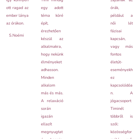
így könnyen
Timi mindig
zajlanak az
ott ragad az
egy adott
órák,
ember lánya
téma köré
például a
az órákon.
épít,
női lét
érezhetően
fázisai
S.Noémi
készül az
kapcsán,
alkalmakra,
vagy más
hogy nekünk
fontos
élményeket
életút-
adhasson.
eseményekh
Minden
ez
alkalom
kapcsolódóa
más és más.
n. A
A relaxáció
jógacsoport
során
Timinél
igazán
többről is
ellazít
szól:
megnyugtat
közösségfor