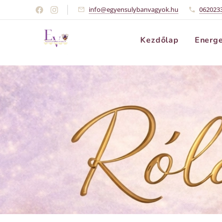
info@egyensulybanvagyok.hu
062023
Kezdőlap
Energe