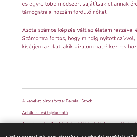
és egyre több módszert sajátítsak el annak é
támogatni a hozzám forduló nőket.
Azóta számos képzés vált az életem részévé, és
Számomra fontos, hogy mindig nyitott szívvel, 
kísérjem azokat, akik bizalommal érkeznek ho
A képeket biztosította:
Pexels
, iStock
Adatkezelési tájékoztató
Az oldalon található tartalmak tájékoztató és ismeretterjeszt
terápiás segítségre van szükséged, kérjük, fordulj szakemberh