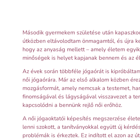
Második gyermekem születése után kapaszko
útközben eltávolodtam önmagamtól, és újra k
hogy az anyaság mellett – amely életem egyi
minőségek is helyet kapjanak bennem és az é
Az évek során többféle jógaórát is kipróbált
női jógaórára. Már az első alkalom közben ér
mozgásformát, amely nemcsak a testemet, hane
finomságával és lágyságával visszavezet a ter
kapcsolódni a bennünk rejlő női erőhöz.
A női jógaoktatói képesítés megszerzése élet
lenni szokott, a tanítványokkal együtt új kérd
problémák is érkeztek. Ez indított el azon a