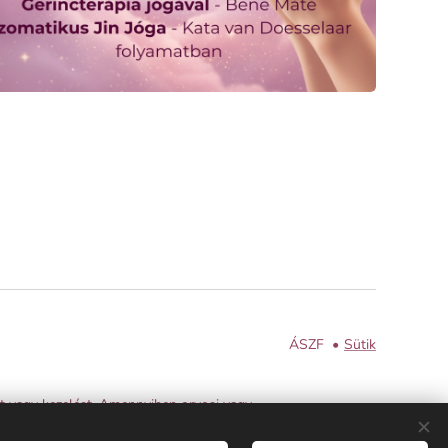
ÁSZF
Sütik
ist vagy kezelést. Amennyiben orvosi vagy
lása tilos.