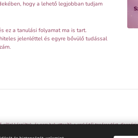
rdekében, hogy a lehető legjobban tudjam
 ez a tanulási folyamat ma is tart.
hiteles jelenléttel és egyre bővülő tudással
zzám.
ő céllal készültek, és nem helyettesítik a szakértői tanácsadást, diagnóz
ez. Az oldal tartalma szerzői jogvédelem alatt áll, másolása és felhaszná