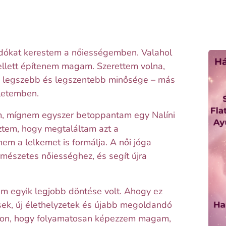
dókat kerestem a nőiességemben. Valahol
ellett építenem magam. Szerettem volna,
k legszebb és legszentebb minősége – más
letemben.
am, mígnem egyszer betoppantam egy Nalíni
eztem, hogy megtaláltam azt a
m a lelkemet is formálja. A női jóga
mészetes nőiességhez, és segít újra
em egyik legjobb döntése volt. Ahogy ez
ések, új élethelyzetek és újabb megoldandó
z úton, hogy folyamatosan képezzem magam,