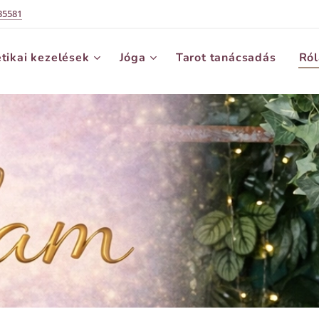
35581
tikai kezelések
Jóga
Tarot tanácsadás
Ró