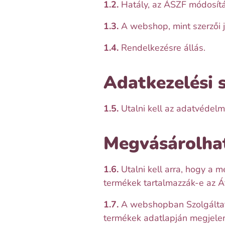
1.2.
Hatály, az ÁSZF módosítá
1.3.
A webshop, mint szerzői j
1.4.
Rendelkezésre állás.
Adatkezelési 
1.5.
Utalni kell az adatvédelmi
Megvásárolhat
1.6.
Utalni kell arra, hogy a 
termékek tartalmazzák-e az Áfá
1.7.
A webshopban Szolgáltató r
termékek adatlapján megjelení