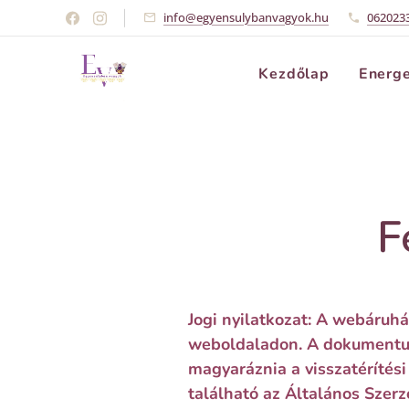
info@egyensulybanvagyok.hu
062023
Kezdőlap
Energe
F
Jogi nyilatkozat: A webáruhá
weboldaladon. A dokumentum 
magyaráznia a visszatérítés
található az Általános Szerz