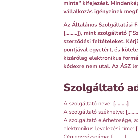
minta" kifejezést. Mindenké
vállalkozás igényeinek megf
Az Általános Szolgáltatási F
[………]
), mint szolgáltató (“
szerződési feltételeket. Ké
pontjával egyetért, és köte
kizárólag elektronikus form
kódexre nem utal. Az ÁSZ let
Szolgáltató ad
A szolgáltató neve:
[………]
A szolgáltató székhelye:
[……
A szolgáltató elérhetősége, a
elektronikus levelezési címe:
Cégjegyzékszáma:
[………]