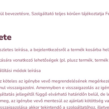
l bevezetésre, Szolgáltató teljes körűen tájékoztatja F
ete
letes leírása, a bejelentkezésről a termék kosárba hel
tására vonatkozó lehetőségek (pl. plusz termék, termék t
llítási módok leírása
z köteles az igénybe vevő megrendelésének megérkezés
anul visszaigazolni. Amennyiben e visszaigazolás az i
gáltatás jellegétől függő elvárható határidőn belül, de
meg, az igénybe vevő mentesül az ajánlati kötöttség v
sszaigazolása akkor tekintendő a szolgáltatóhoz, illet