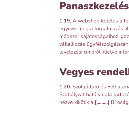
Panaszkezelés
1.19.
A webshop köteles a fogy
egyezik meg a forgalmazás, il
módszer sajátosságaihoz igaz
vállalkozás ügyfélszolgálatán
levelezési címéről, illetve int
Vegyes rendel
1.20.
Szolgáltató és Felhaszná
Szabályzat hatálya alá tartoz
nézve kikötik a
[………]
Bíróság/