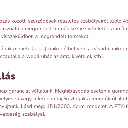
ozás közötti szerződések részletes szabályairól szóló 45
asználó a megrendelt termék kézhez vételétől számítot
, visszaküldheti a megrendelt terméket.
ásának menete
[………]
(mikor élhet vele a vásárló, mikor 
zautalja a webáruház az árat, kivételek stb.)
llás
ap garanciát vállalunk. Meghibásodás esetén a garanci
lyesen vagy telefonon tájékoztatják a teendőkről, ille
 nyújtunk. Lásd még: 151/2003. Korm. rendelet. A PTK-fé
vatosság szabályai.