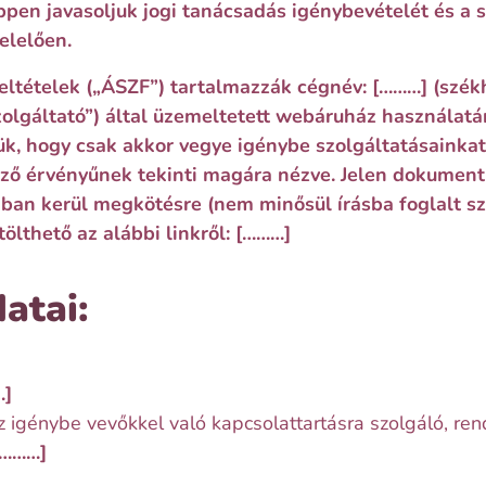
ppen javasoljuk jogi tanácsadás igénybevételét és a 
elelően.
eltételek („ÁSZF”) tartalmazzák cégnév:
[………]
(székh
Szolgáltató”) által üzemeltetett webáruház használat
rjük, hogy csak akkor vegye igénybe szolgáltatásaink
lező érvényűnek tekinti magára nézve. Jelen dokument
ában kerül megkötésre (nem minősül írásba foglalt s
ölthető az alábbi linkről:
[………]
atai:
…]
z igénybe vevőkkel való kapcsolattartásra szolgáló, re
[………]