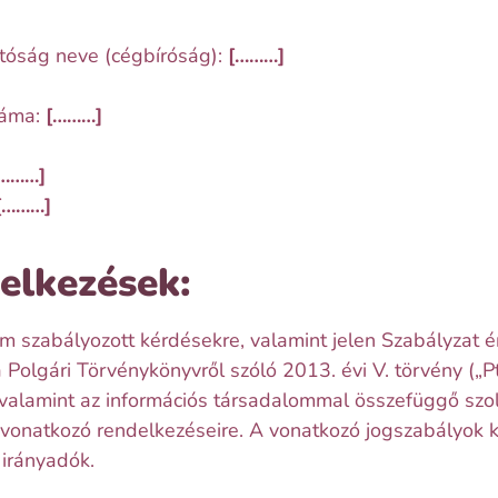
tóság neve (cégbíróság):
[………]
záma:
[………]
………]
[………]
elkezések:
 szabályozott kérdésekre, valamint jelen Szabályzat é
a Polgári Törvénykönyvről szóló 2013. évi V. törvény („Pt
 valamint az információs társadalommal összefüggő szo
y vonatkozó rendelkezéseire. A vonatkozó jogszabályok 
 irányadók.