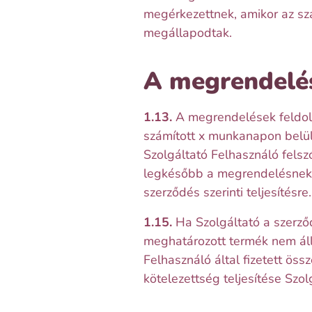
megérkezettnek, amikor az szá
megállapodtak.
A megrendelés
1.13.
A megrendelések feldolgo
számított x munkanapon belül
Szolgáltató Felhasználó felsz
legkésőbb a megrendelésnek S
szerződés szerinti teljesítésre.
1.15.
Ha Szolgáltató a szerződ
meghatározott termék nem áll 
Felhasználó által fizetett öss
kötelezettség teljesítése Szo