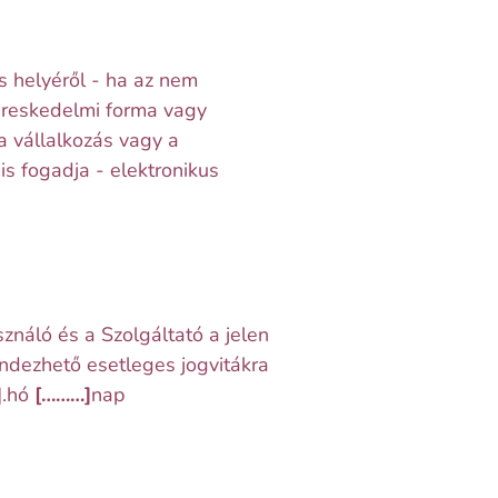
s helyéről - ha az nem
kereskedelmi forma vagy
 vállalkozás vagy a
is fogadja - elektronikus
ználó és a Szolgáltató a jelen
endezhető esetleges jogvitákra
]
.hó
[………]
nap