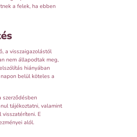
etnek a felek, ha ebben
tés
, a visszaigazolástól
ban nem állapodtak meg,
elszólítás hiányában
napon belül köteles a
 a szerződésben
ul tájékoztatni, valamint
visszatéríteni. E
ezményei alól.