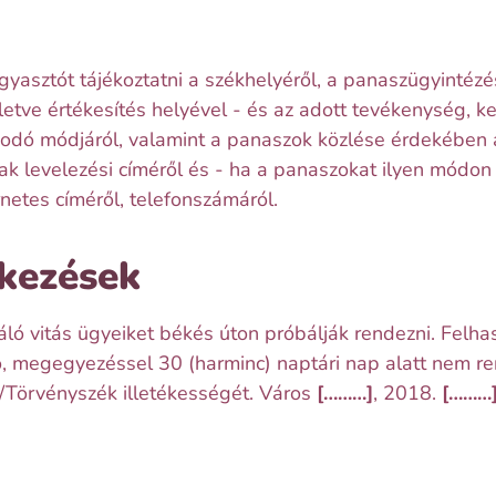
asztót tájékoztatni a székhelyéről, a panaszügyintézé
letve értékesítés helyével - és az adott tevékenység, 
odó módjáról, valamint a panaszok közlése érdekében a
ak levelezési címéről és - ha a panaszokat ilyen módon 
ernetes címéről, telefonszámáról.
kezések
ló vitás ügyeiket békés úton próbálják rendezni. Felhas
ó, megegyezéssel 30 (harminc) naptári nap alatt nem r
Törvényszék illetékességét. Város
[………]
, 2018.
[………