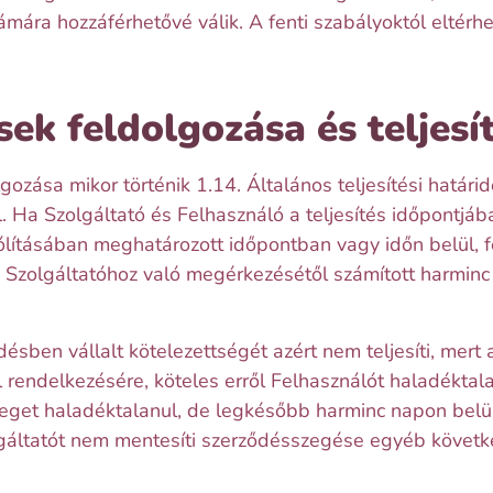
mára hozzáférhetővé válik. A fenti szabályoktól eltérh
ek feldolgozása és teljesí
zása mikor történik 1.14. Általános teljesítési határidő
. Ha Szolgáltató és Felhasználó a teljesítés időpontjá
ólításában meghatározott időpontban vagy időn belül, f
zolgáltatóhoz való megérkezésétől számított harminc 
ésben vállalt kötelezettségét azért nem teljesíti, mert
rendelkezésére, köteles erről Felhasználót haladéktalan
zeget haladéktalanul, de legkésőbb harminc napon belül 
lgáltatót nem mentesíti szerződésszegése egyéb követk