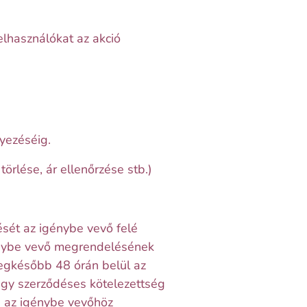
elhasználókat az akció
yezéséig.
örlése, ár ellenőrzése stb.)
ét az igénybe vevő felé
génybe vevő megrendelésének
 legkésőbb 48 órán belül az
agy szerződéses kötelezettség
ve az igénybe vevőhöz