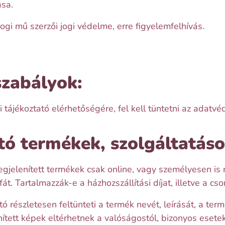
sa.
ogi mű szerzői jogi védelme, erre figyelemfelhívás.
szabályok:
 tájékoztató elérhetőségére, fel kell tüntetni az adatvé
ó termékek, szolgáltatáso
megjelenített termékek csak online, vagy személyesen i
t. Tartalmazzák-e a házhozszállítási díjat, illetve a cso
észletesen feltünteti a termék nevét, leírását, a termé
tett képek eltérhetnek a valóságostól, bizonyos esetek