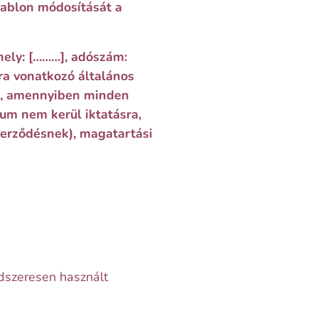
sablon módosítását a
ely:
[………]
, adószám:
ára vonatkozó általános
at, amennyiben minden
um nem kerül iktatásra,
zerződésnek), magatartási
ndszeresen használt