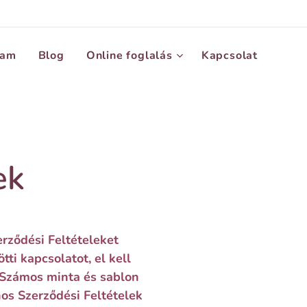
lam
Blog
Online foglalás
Kapcsolat
ek
rződési Feltételeket
i kapcsolatot, el kell
. Számos minta és sablon
nos Szerződési Feltételek