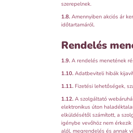
szerepelnek.
1.8.
Amennyiben akciós ár kerü
időtartamáról.
Rendelés men
1.9.
A rendelés menetének rész
1.10.
Adatbeviteli hibák kijaví
1.11.
Fizetési lehetőségek, szá
1.12.
A szolgáltató webáruhá
elektronikus úton haladéktal
elküldésétől számított, a szol
igénybe vevőhöz nem érkezik 
alól. megrendelés és annak vi