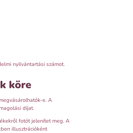
delmi nyilvántartási számot.
k köre
s megvásárolhatók-e. A
magolási díjat.
kekről fotót jelenítet meg. A
ben illusztrációként