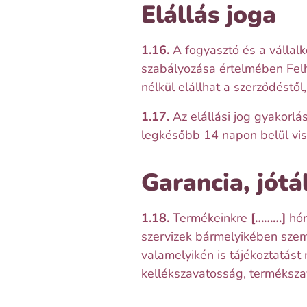
Elállás joga
1.16.
A fogyasztó és a vállalk
szabályozása értelmében Felh
nélkül elállhat a szerződéstől
1.17.
Az elállási jog gyakorl
legkésőbb 14 napon belül viss
Garancia, jótá
1.18.
Termékeinkre
[………]
hón
szervizek bármelyikében szemé
valamelyikén is tájékoztatást
kellékszavatosság, terméksza