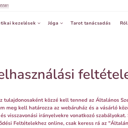
35581
tikai kezelések
Jóga
Tarot tanácsadás
Ró
elhasználási feltétel
z tulajdonosaként közzé kell tenned az Általános Sze
meg kell határozza az webáruház és a vásárló között
i és visszavonási irányelvekre vonatkozó szabályokat
ődési Feltételekhez online, csak keress rá az "Általá