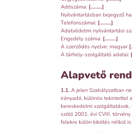
Adószáma:
[………]
Nyilvántartásban bejegyző ha
Telefonszámai:
[………]
Adatvédelmi nyilvántartási s
Engedély száma:
[………]
A szerződés nyelve: magyar
[
A tárhely-szolgáltató adatai:
Alapvető rend
1.1.
A jelen Szabályzatban nem
irányadó, különös tekintettel 
kereskedelmi szolgáltatások,
szóló 2001. évi CVIII. törvén
felekre külön kikötés nélkül is